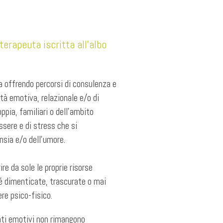
erapeuta iscritta all’albo
a offrendo percorsi di consulenza e
tà emotiva, relazionale e/o di
oppia, familiari o dell’ambito
sere e di stress che si
nsia e/o dell’umore.
ire da sole le proprie risorse
sé dimenticate, trascurate o mai
ere psico-fisico.
tati emotivi non rimangono